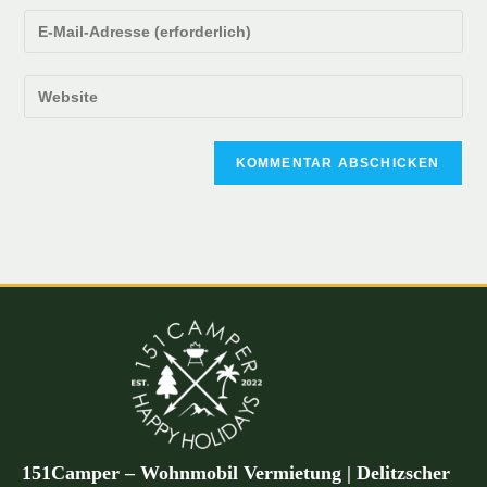
151Camper – Wohnmobil Vermietung | Delitzscher