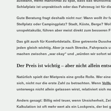
auswählt, merkt manchmal zu spät, dass das Wunschfahr
Schlafplatz ist unpraktisch oder das Fahrzeug ist für d
Gute Beratung fragt deshalb nicht nur: Wann wollt ihr
Stellplatz oder Campingplatz? Stadt, Küste, Berge? Wol
unspektakulär, führen aber meist direkt zum besseren 
Das gilt auch für Komfortdetails. Eine getrennte Dusche
jeden gleich wichtig. Aber je nach Strecke, Fahrpraxi
machen zwischen „war okay“ und „würden wir sofort w
Der Preis ist wichtig – aber nicht allein ent
Natürlich spielt der Mietpreis eine große Rolle. Wer ein
sich, nicht nur die erste Zahl zu betrachten. Wenn
Vollk
unterwegs nicht allein gelassen wirst, relativiert sich 
Anders gesagt: Billig wird teuer, wenn Unsicherheit, Ze
Kalkulation ist oft mehr wert als ein Lockpreis, der b