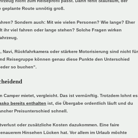
zeug nicht zum Reiseprofil passt. Dann fehlt Stauraum, der
ie geplante Route unnötig groß.
 fahren? Sondern auch: Mit wie vielen Personen? Wie lange? Eher
lt ihr viel fahren oder lange stehen? Solche Fragen wirken
Fahrzeug.
, Navi, Rückfahrkamera oder stärkere Motorisierung sind nicht fü
s und Reisegruppe können genau diese Punkte den Unterschied
ieder so buchen“.
scheidend
en Camper mietet, vergleicht. Das ist vernünftig. Trotzdem lohnt es
asko bereits enthalten
ist, die Übergabe ordentlich läuft und du
mancher Preisunterschied schnell.
itverlust oder zusätzliche Kosten dazukommen. Eine faire
ei genauerem Hinsehen Lücken hat. Vor allem im Urlaub möchte